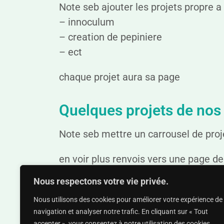
Note seb ajouter les projets propre a l
– innoculum
– creation de pepiniere
– ect
chaque projet aura sa page
Quelques projets de no
Note seb mettre un carrousel de proje
en voir plus renvois vers une page de 
Nous respectons votre vie privée.
Nous utilisons des cookies pour améliorer votre expérience de
navigation et analyser notre trafic. En cliquant sur « Tout
accepter », vous consentez à notre utilisation des cookies.